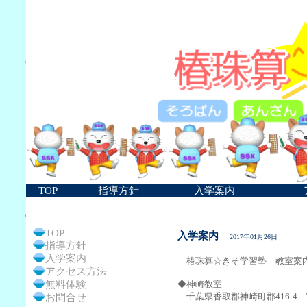
TOP
指導方針
入学案内
TOP
入学案内
2017年01月26日
指導方針
入学案内
椿珠算☆きそ学習塾 教室案
アクセス方法
無料体験
◆神崎教室
千葉県香取郡神崎町郡416-4 TEL
お問合せ