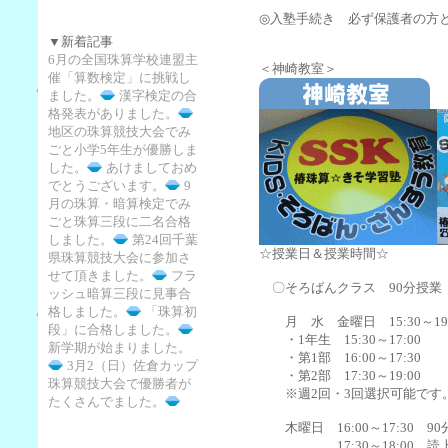
◎入塾手続き 必ず保護者の方
▼新着記事
6月の全国珠算学校連盟主
＜神崎教室＞
催「算数検定」に挑戦し
ました。
漢字検定の合
格発表がありました。
地区の珠算競技大会でみ
ごと小学5年生が優勝しま
した。
あけましておめ
でとうございます。
9
月の珠算・暗算検定でみ
ごと珠算三段に二名合格
しました。
第24回千葉
☆授業日＆授業時間☆
県珠算競技大会に参加さ
せて頂きました。
フラ
〇そろばんクラス 90分授業
ッシュ暗算三段に見事合
格しました。
「珠算初
月 水 金曜日 15:30～19:
段」に合格しました。
・1年生 15:30～17:00
新学期が始まりました。
・第1部 16:00～17:30
3月2（日）佐倉カップ
・第2部 17:30～19:00
珠算競技大会で優勝者が
※週2回・3回選択可能です
たくさんでました。
木曜日 16:00～17:30 9
17:30～18:00 読