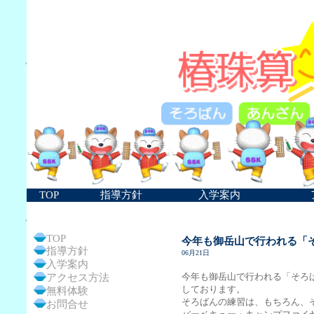
TOP
指導方針
入学案内
TOP
今年も御岳山で行われる「
指導方針
06月21日
入学案内
今年も御岳山で行われる「そろ
アクセス方法
しております。
無料体験
そろばんの練習は、もちろん、
お問合せ