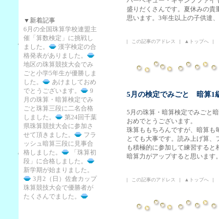
バーベキュー・キャンプファイ
盛りだくさんです。夏休みの貴
思います。3年生以上の子供達
▼新着記事
6月の全国珠算学校連盟主
催「算数検定」に挑戦し
|
この記事のアドレス
|
▲トップへ
|
ました。
漢字検定の合
格発表がありました。
地区の珠算競技大会でみ
ごと小学5年生が優勝しま
した。
あけましておめ
でとうございます。
9
5月の検定でみごと 暗算1
月の珠算・暗算検定でみ
ごと珠算三段に二名合格
5月の珠算・暗算検定でみごと暗
しました。
第24回千葉
おめでとうございます。
県珠算競技大会に参加さ
珠算ももちろんですが、暗算も
せて頂きました。
フラ
とても大事です。読み上げ算、
ッシュ暗算三段に見事合
も積極的に参加して練習すると
格しました。
「珠算初
暗算力がアップすると思います
段」に合格しました。
新学期が始まりました。
3月2（日）佐倉カップ
|
この記事のアドレス
|
▲トップへ
|
珠算競技大会で優勝者が
たくさんでました。