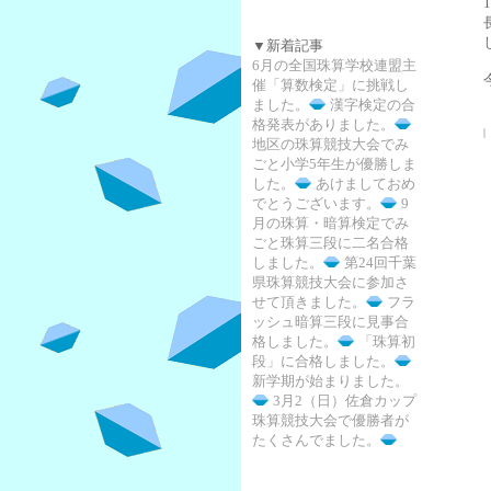
▼新着記事
6月の全国珠算学校連盟主
催「算数検定」に挑戦し
ました。
漢字検定の合
格発表がありました。
|
地区の珠算競技大会でみ
ごと小学5年生が優勝しま
した。
あけましておめ
でとうございます。
9
月の珠算・暗算検定でみ
ごと珠算三段に二名合格
しました。
第24回千葉
県珠算競技大会に参加さ
せて頂きました。
フラ
ッシュ暗算三段に見事合
格しました。
「珠算初
段」に合格しました。
新学期が始まりました。
3月2（日）佐倉カップ
珠算競技大会で優勝者が
たくさんでました。