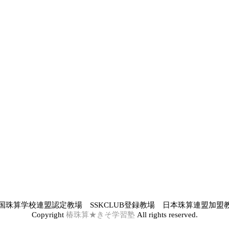
国珠算学校連盟認定教場 SSKCLUB登録教場 日本珠算連盟加盟
Copyright
椿珠算★きそ学習塾
All rights reserved.