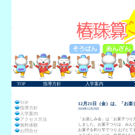
TOP
指導方針
入学案内
TOP
12月21日（金）は、「お
指導方針
2018年12月29日
入学案内
「お楽しみ会」は「お菓子つり
アクセス方法
しました。お菓子つりは、みん
無料体験
お菓子を釣り竿でつり上げとて
お問合せ