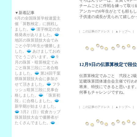
そろばんリレーは、全員で4チ
チームごとに作戦を練って取り
アンカーの6年生がとても頼も
▼新着記事
子供達の成長が見られて嬉しか
6月の全国珠算学校連盟主
催「算数検定」に挑戦し
ました。
漢字検定の合
|
この記事のアドレス
|
▲トップへ
|
格発表がありました。
地区の珠算競技大会でみ
ごと小学5年生が優勝しま
した。
あけましておめ
でとうございます。
9
月の珠算・暗算検定でみ
12月9日の伝票算検定で段
ごと珠算三段に二名合格
しました。
第24回千葉
伝票算検定でみごと 弐段と2
県珠算競技大会に参加さ
近畿珠算団体連合会主催で行わ
せて頂きました。
フラ
将来、特技にできると思います
ッシュ暗算三段に見事合
何事もチャレンジですね。
格しました。
「珠算初
段」に合格しました。
新学期が始まりました。
|
この記事のアドレス
|
▲トップへ
|
3月2（日）佐倉カップ
珠算競技大会で優勝者が
たくさんでました。