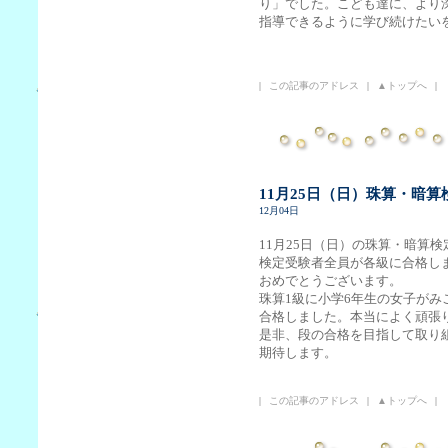
り」でした。こども達に、より
指導できるように学び続けたい
|
この記事のアドレス
|
▲トップへ
|
11月25日（日）珠算・暗
12月04日
11月25日（日）の珠算・暗算
検定受験者全員が各級に合格し
おめでとうございます。
珠算1級に小学6年生の女子がみ
合格しました。本当によく頑張
是非、段の合格を目指して取り
期待します。
|
この記事のアドレス
|
▲トップへ
|