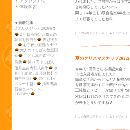
アクセス方法
われました。当教室からは小学2
体験学習
合格🈴💮しました(*^^*)v
同じく4年生も3級合格🈴6年生は
よく頑張りましたね🌻
▼新着記事
ぶれいんぴっく2026春❣️
|
この記事のアドレス
|
▲トップへ
|
2月 日商検定合格者の
証書を授与㊗️
表彰状📄
✨️
お手伝い有難うᕷ*.°
大人のそろばん教室🧮
✏️
こども本の森 中之
夏のクリスマスカップ2022
島📚
第71回そろばん
優秀生徒表彰式典💐
令
今年で3回目となる標記大会で
和7年度 第3回 【漢検】全
15位入賞者が出ました‼️
員合格㊗️✨
弥生 3月が
簡単な問題からどんどん桁幅が
スタート🧮✨️
指導者講
をほぼ間違わずに正解(*•̀ㅂ•́)و✧
習会とスペシャル
正確性とスピードが鍵🗝ですね(*^
LIVEᕷ*.°
次回は12月のクリスマスの頃に
が来ると良いですね🎵
|
この記事のアドレス
|
▲トップへ
|