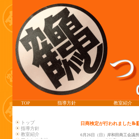
TOP
指導方針
教室紹介
トップ
日商検定が行われました📝
指導方針
教室紹介
6月26日（日）岸和田商工会議