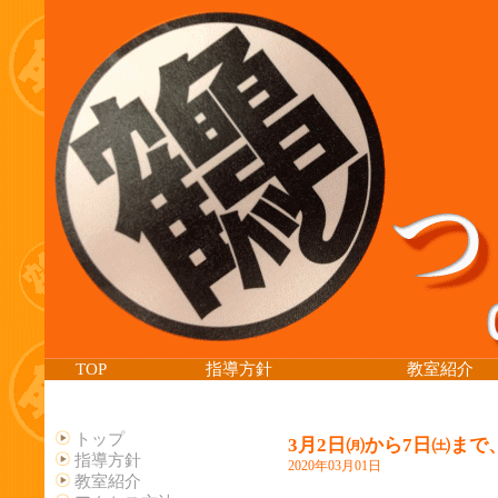
TOP
指導方針
教室紹介
トップ
3月2日㈪から7日㈯ま
指導方針
2020年03月01日
教室紹介