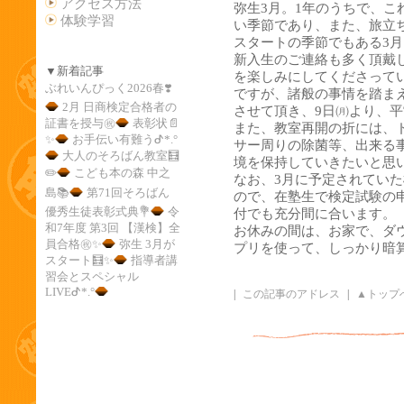
アクセス方法
弥生3月。1年のうちで、こ
体験学習
い季節であり、また、旅立
スタートの季節でもある3月
新入生のご連絡も多く頂戴
▼新着記事
を楽しみにしてくださって
ぶれいんぴっく2026春❣️
ですが、諸般の事情を踏ま
2月 日商検定合格者の
させて頂き、9日㈪より、
証書を授与㊗️
表彰状📄
また、教室再開の折には、
✨️
お手伝い有難うᕷ*.°
サー周りの除菌等、出来る
大人のそろばん教室🧮
境を保持していきたいと思
✏️
こども本の森 中之
なお、3月に予定されていた
島📚
第71回そろばん
ので、在塾生で検定試験の
優秀生徒表彰式典💐
令
付でも充分間に合います。
和7年度 第3回 【漢検】全
お休みの間は、お家で、ダ
員合格㊗️✨
弥生 3月が
プリを使って、しっかり暗
スタート🧮✨️
指導者講
習会とスペシャル
LIVEᕷ*.°
|
この記事のアドレス
|
▲トップ