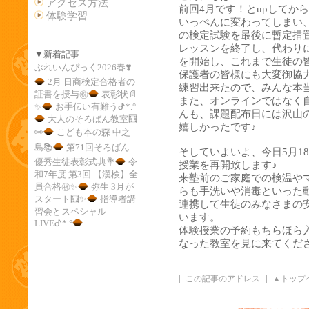
アクセス方法
前回4月です！とupしてか
体験学習
いっぺんに変わってしまい、当
の検定試験を最後に暫定措
レッスンを終了し、代わり
▼新着記事
を開始し、これまで生徒の
ぶれいんぴっく2026春❣️
保護者の皆様にも大変御協
2月 日商検定合格者の
練習出来たので、みんな本当に
証書を授与㊗️
表彰状📄
また、オンラインではなく
✨️
お手伝い有難うᕷ*.°
んも、課題配布日には沢山
大人のそろばん教室🧮
嬉しかったです♪
✏️
こども本の森 中之
島📚
第71回そろばん
そしていよいよ、今日5月18
優秀生徒表彰式典💐
令
授業を再開致します♪
和7年度 第3回 【漢検】全
来塾前のご家庭での検温や
員合格㊗️✨
弥生 3月が
らも手洗いや消毒といった
スタート🧮✨️
指導者講
連携して生徒のみなさまの
習会とスペシャル
います。
LIVEᕷ*.°
体験授業の予約もちらほら
なった教室を見に来てくださいね
|
この記事のアドレス
|
▲トップ