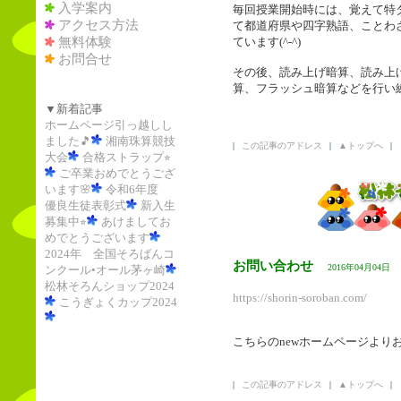
入学案内
毎回授業開始時には、覚えて特
アクセス方法
て都道府県や四字熟語、ことわ
無料体験
ています(^-^)
お問合せ
その後、読み上げ暗算、読み上
算、フラッシュ暗算などを行い
▼新着記事
ホームページ引っ越しし
ました🎵
湘南珠算競技
|
この記事のアドレス
|
▲トップへ
|
大会
合格ストラップ⭐︎
ご卒業おめでとうござ
います🌸
令和6年度
優良生徒表彰式
新入生
募集中⭐︎
あけましてお
めでとうございます
2024年 全国そろばんコ
お問い合わせ
2016年04月04日
ンクール•オール茅ヶ崎
松林そろんショップ2024
https://shorin-soroban.com/
こうぎょくカップ2024
こちらのnewホームページより
|
この記事のアドレス
|
▲トップへ
|