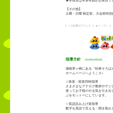
★冬休みは年末年始がお休みで
【その他】
土曜・日曜 検定前、大会前特
|
この記事のアドレス
|
▲トップへ
|
指導方針
2016年04月04日
湘南茅ヶ崎にある『松林そろば
ホームページへようこそ♪
☆珠算・暗算同時指導
さまざまなアナログ教材やデジ
使ってお子様のやる気を引き出
ぶをモットーにしています。
☆英語読み上げ算指導
数字を英語で言える・聞き取れ